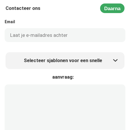
Contacteer ons
Daarna
Email
Selecteer sjablonen voor een snelle
Product prijs
Min.order quantity
aanvraag:
Vraag een staal aan
Meer details