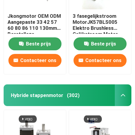
Jkongmotor OEM ODM
3 fasegelijkstroom
Aangepaste 33 42 57
MotorJK57BLS005
60 80 86 110 130mm
Elektro Brushless
Borstelloze
Gelijkstroom Motor
Gelijkstroommotor met
4000 T/min 36V 23W
Beste prijs
Beste prijs
Rem Encoder
met Ce ROHS
Versnellingsbak
Ingebouwde Driver
Contacteer ons
Contacteer ons
Hybride stappenmotor
(302)