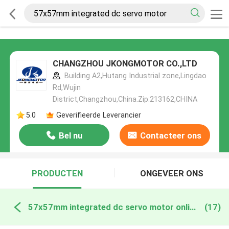
CHANGZHOU JKONGMOTOR CO.,LTD
Building A2,Hutang Industrial zone,Lingdao
Rd,Wujin
District,Changzhou,China.Zip:213162,CHINA
5.0
Geverifieerde Leverancier
Bel nu
Contacteer ons
PRODUCTEN
ONGEVEER ONS
57x57mm integrated dc servo motor online fabricage
(17)