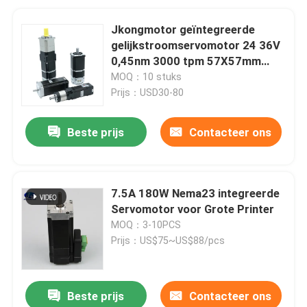
Jkongmotor geïntegreerde
gelijkstroomservomotor 24 36V
0,45nm 3000 tpm 57X57mm
140W
MOQ：10 stuks
gelijkstroomservomotoren met
Prijs：USD30-80
RS485 Canopen voor textiel
Beste prijs
Contacteer ons
7.5A 180W Nema23 integreerde
Servomotor voor Grote Printer
MOQ：3-10PCS
Prijs：US$75~US$88/pcs
Beste prijs
Contacteer ons