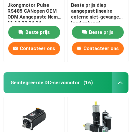
Jkongmotor Pulse
Beste prijs diep
RS485 CANopen OEM
aangepast lineaire
ODM Aangepaste Nema
externe niet-gevangen
11 17 23 24 34
lood schroef
Geïntegreerde
geïntegreerde stapper
Beste prijs
Beste prijs
Gesloten Lus Stappen
servomotor met
Servo Motor met
bestuurder voor
Encoder Gebruikt voor
medische
Contacteer ons
Contacteer ons
CNC Machine
Geïntegreerde DC-servomotor
(16)