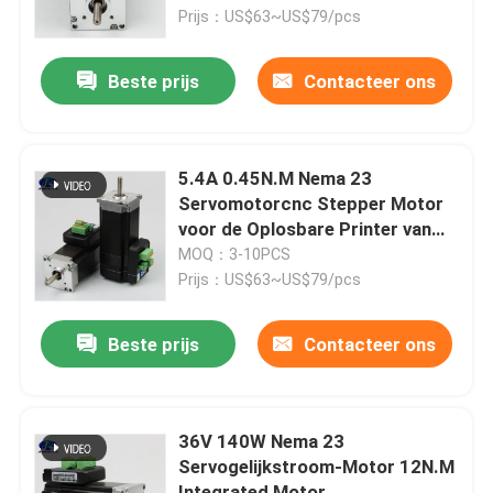
Prijs：US$63~US$79/pcs
Fabrieksreis
Beste prijs
Contacteer ons
Kwaliteitscontrole
5.4A 0.45N.M Nema 23
Contacteer ons
Servomotorcnc Stepper Motor
voor de Oplosbare Printer van
Eco
MOQ：3-10PCS
Verzoek om een Citaat
Prijs：US$63~US$79/pcs
met een ingebouwde stapsservo-motor
Beste prijs
Contacteer ons
Geïntegreerde DC-servomotor
36V 140W Nema 23
Servogelijkstroom-Motor 12N.M
Brushless gelijkstroom-Motor
Integrated Motor