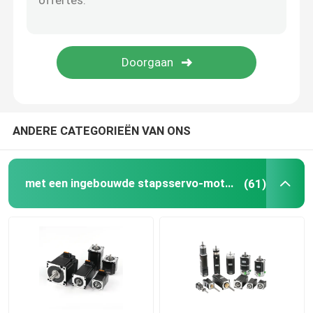
stepper motorbestuurder
buitenrotor bldc motor
Borstelgelijkstroom Motor
ANDERE CATEGORIEËN VAN ONS
AC Servomotor
met een ingebouwde stapsservo-motor
(61)
Precisie Planetarische Versnellingsbak
Asmotor