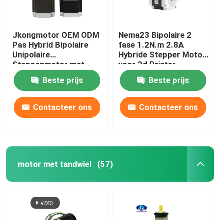
Jkongmotor OEM ODM
Nema23 Bipolaire 2
Pas Hybrid Bipolaire
fase 1.2N.m 2.8A
Unipolaire
Hybride Stepper Motor
Stappenmotor met
voor 3d Printer
Versnellingsbak
Beste prijs
Beste prijs
Encoder Rem
Geïntegreerde Driver
Contacteer ons
Contacteer ons
motor met tandwiel
(57)