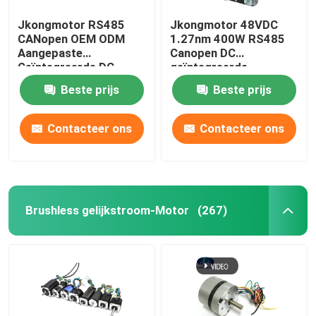
Jkongmotor RS485
Jkongmotor 48VDC
CANopen OEM ODM
1.27nm 400W RS485
Aangepaste
Canopen DC
Geïntegreerde DC
geïntegreerde
Servomotor Nema 17
servomotor met
Beste prijs
Beste prijs
23 24 34 Borstelloze
bestuurder samen met
BLDC Servomotor met
rem of versnellingsbak
Geïntegreerde
Contacteer ons
Contacteer ons
Ingebouwde Drivers
Brushless gelijkstroom-Motor
(267)