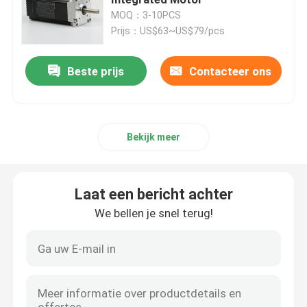
MOQ：3-10PCS
Prijs：US$63~US$79/pcs
Hybride stappenmotor
Beste prijs
Contacteer ons
motor met tandwiel
lineaire stepper motor
Bekijk meer
Aangepaste stepper motor
Laat een bericht achter
gesloten lijnstepper motor
We bellen je snel terug!
Stepper Motor met Rem
Brushless gelijkstroom-Motorbestuurder