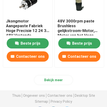
Jkongmotor
48V 3000rpm paste
Aangepaste Fabriek
Brushless
Hoge Precisie 12 24 36
gelijkstroom-Motor,
48V Vertande
Motor van het Hoge
Borstelloze DC-Motor
Precisie de
Beste prijs
Beste prijs
met Planetaire
Planetarische Toestel
Tandwiel- en
aan
Wormwielkast
Contacteer ons
Contacteer ons
Bekijk meer
Thuis
Ongeveer ons
Contacteer ons
Desktop Site
Sitemap
Privacy Policy