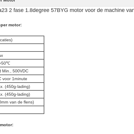
r Motor
a23 2 fase 1.8degree 57BYG motor voor de machine van
per motor:
icaties)
ax
+50℃
 Min., 500VDC
 voor 1minute
x. (450g-lading)
x. (450g-lading)
0mm van de flens)
 motor: