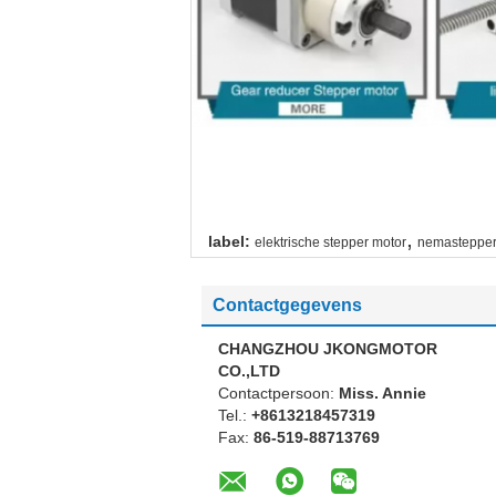
,
label:
elektrische stepper motor
nemastepper
Contactgegevens
CHANGZHOU JKONGMOTOR
CO.,LTD
Contactpersoon:
Miss. Annie
Tel.:
+8613218457319
Fax:
86-519-88713769