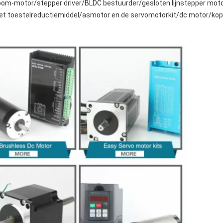
room-motor/stepper driver/BLDC bestuurder/gesloten lijnstepper moto
et toestelreductiemiddel/asmotor en de servomotorkit/dc motor/kopp