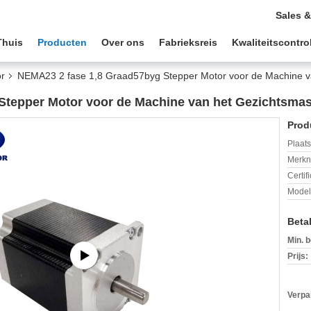
Sales &
Thuis
Producten
Over ons
Fabrieksreis
Kwaliteitscontro
r
NEMA23 2 fase 1,8 Graad57byg Stepper Motor voor de Machine v
Stepper Motor voor de Machine van het Gezichtsma
Prod
Plaats
Merkn
Certif
Mode
Beta
Min. b
Prijs:
Verpa