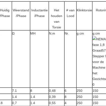
Huidig
Weerstand
Inductantie
Het
# van
Klinktorsie
Rotori
/Phase
/Phase
/Phase
houden
Lood
van
Torsie
Ω
MH
N.m
Nr.
g.cm
g.cm
7.1
8
0,48
6
250
150
1.4
1.4
0,39
8
250
150
.8
0,7
1.4
0,55
4
250
150