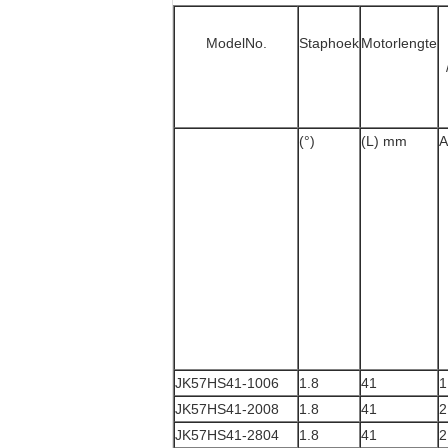
ModelNo.
Staphoek
Motorlengte
(°)
(L) mm
A
JK57HS41-1006
1.8
41
1
JK57HS41-2008
1.8
41
2
JK57HS41-2804
1.8
41
2