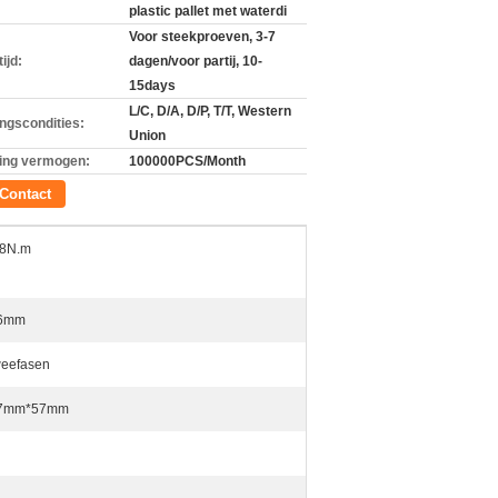
plastic pallet met waterdi
Voor steekproeven, 3-7
ijd:
dagen/voor partij, 10-
15days
L/C, D/A, D/P, T/T, Western
ingscondities:
Union
ing vermogen:
100000PCS/Month
Contact
.8N.m
6mm
weefasen
7mm*57mm