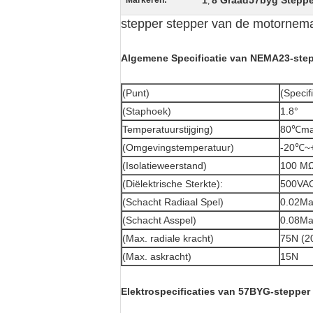
1
8 Graad57byg Steppe
Markeren:
,
stepper stepper van de motornem
Algemene Specificatie van NEMA23-step
(Punt)
(Specif
(Staphoek)
1.8°
Temperatuurstijging)
80℃m
(Omgevingstemperatuur)
-20℃~
(Isolatieweerstand)
100 MΩ
(Diëlektrische Sterkte):
500VAC
(Schacht Radiaal Spel)
0.02Ma
(Schacht Asspel)
0.08Ma
(Max. radiale kracht)
75N (2
(Max. askracht)
15N
Elektrospecificaties van 57BYG-stepper