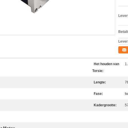
Levert
Betal
Lever
Het houden van
1
Torsie:
Lengte:
7
Fase:
t
Kadergrootte:
5