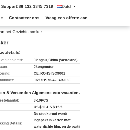
 Support:
86-132-1845-7319
Dutch
le
Contacteer ons
Vraag een offerte aan
an het Gezichtsmasker
sker
uctdetails:
 van herkomst:
Jiangsu, China (Vasteland)
aam:
Jkongmotor
icering:
CE, ROHS,ISO9001
lnummer:
JK57HS76-4204B-03F
len & Verzenden Algemene voorwaarden:
estelaantal:
3-10PCS
US＄11-US＄15.5
De steekproef wordt
ingepakt in karton met
kking Details:
waterdichte film, en de partij