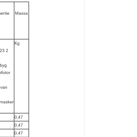
nertie
Massa
Kg
0,47
0,47
0,47