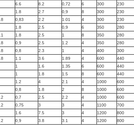
6.6
8.2
0,72
6
300
230
1.8
2.7
0,9
8
300
230
.8
0,83
2.2
1.01
4
300
230
1.8
2.5
0,9
6
350
280
.1
1.8
2.5
1
8
350
280
.8
0,9
2.5
1.2
4
350
280
.8
0,8
2.3
1
4
400
300
.8
1.1
3.6
1.89
4
600
440
1
1.6
1.35
6
600
440
1
1.8
1.5
8
600
440
1.2
4
2.1
4
1000
600
0,8
1.8
2
8
1000
600
.2
0,7
2.5
2.2
4
1000
600
.2
0,75
3
3
4
1100
700
1.6
7.5
3
4
1200
800
.2
0,9
3.8
3.1
4
1200
800