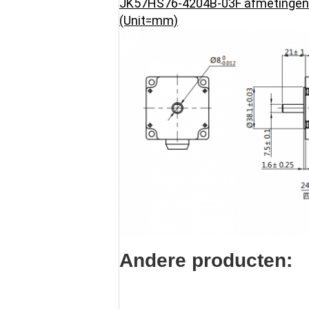
JK57HS76-4204B-03F afmetingen
(Unit=mm)
Andere producten: