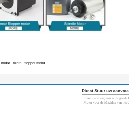
,
 motor
micro- stepper motor
Direct Stuur uw aanvra