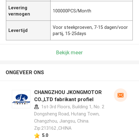
Levering
100000PCS/Month
vermogen
Voor steekproeven, 7-15 dagen/voor
Levertijd
partij, 15-25days
Bekijk meer
ONGEVEER ONS
CHANGZHOU JKONGMOTOR
CO.,LTD fabrikant profiel
1st-3rd Floors, Building 1, No. 2
Dongsheng Road, Hutang Town,
Changzhou, Jiangsu, China.
Zip:213162 ,CHINA
5.0