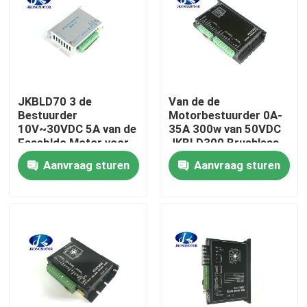
Fabrieksreis
Kwaliteitscontrole
JKBLD70 3 de
Van de de
Bestuurder
Motorbestuurder 0A-
Contacteer ons
10V~30VDC 5A van de
35A 300w van 50VDC
Fasebldc Motor voor
JKBLD300 Brushless
de Motor van 70W
gelijkstroom Hoge
Aanvraag sturen
Aanvraag sturen
Verzoek om een Citaat
BLDC
Prestaties
met een ingebouwde stapsservo-motor
Geïntegreerde DC-servomotor
Brushless gelijkstroom-Motor