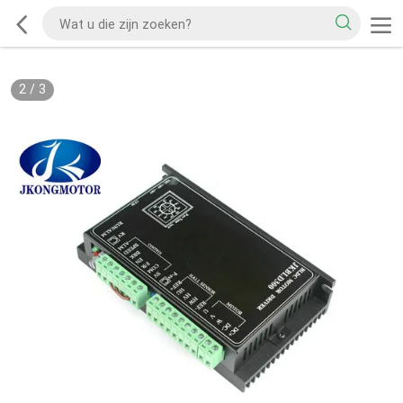
2
/
3