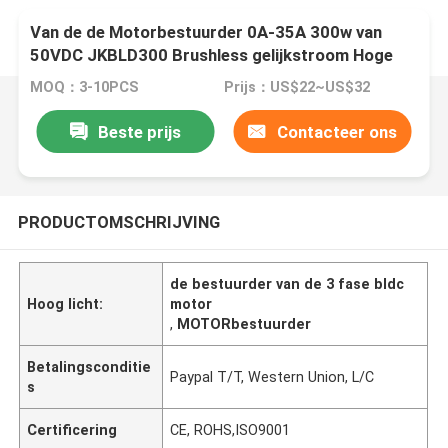
Van de de Motorbestuurder 0A-35A 300w van
50VDC JKBLD300 Brushless gelijkstroom Hoge
Prestaties
MOQ：3-10PCS
Prijs：US$22~US$32
Beste prijs
Contacteer ons
PRODUCTOMSCHRIJVING
de bestuurder van de 3 fase bldc
Hoog licht:
motor
,
MOTORbestuurder
Betalingsconditie
Paypal T/T, Western Union, L/C
s
Certificering
CE, ROHS,ISO9001