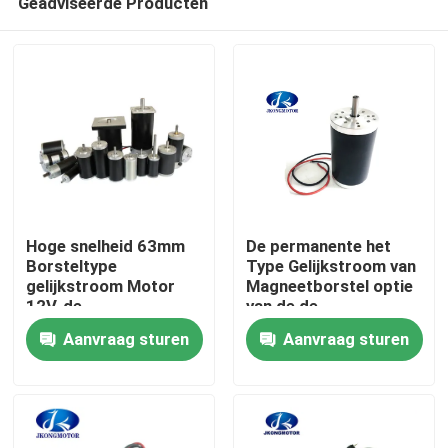
Geadviseerde Producten
Hoge snelheid 63mm
De permanente het
Borsteltype
Type Gelijkstroom van
gelijkstroom Motor
Magneetborstel optie
12V, de
van de de
Huis
Machinemotoren
Diameterhoge snelheid
Aanvraag sturen
Aanvraag sturen
7500rpm 314W van
11000rpm van de
24V CNC
Motor52zyt Reeks
Producten
24V 52mm voor 12v
tot 115vdc
Ongeveer ons