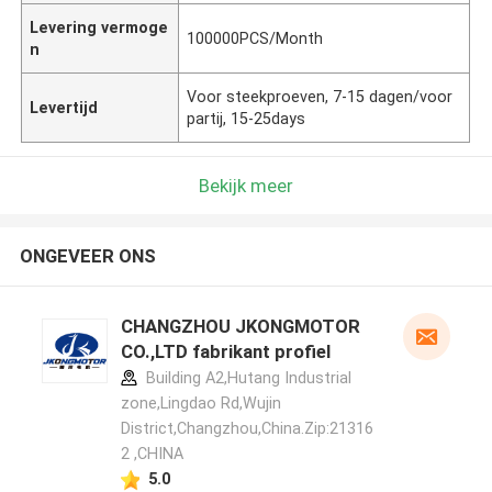
Levering vermoge
100000PCS/Month
n
Voor steekproeven, 7-15 dagen/voor
Levertijd
partij, 15-25days
Bekijk meer
ONGEVEER ONS
CHANGZHOU JKONGMOTOR
CO.,LTD fabrikant profiel
Building A2,Hutang Industrial
zone,Lingdao Rd,Wujin
District,Changzhou,China.Zip:21316
2 ,CHINA
5.0