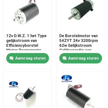
Fabrieksreis
Kwaliteitscontrole
12v D.W.Z. 1 het Type
De Borstelmotor van
gelijkstroom van
54ZYT 24v 3200rpm
Contacteer ons
Efficiencyborstel
62w Gelijkstroom
Motor Permanente
Gelijkwaardig aan
Magneet
PITTMAN-Motor
Aanvraag sturen
Aanvraag sturen
Verzoek om een Citaat
met een ingebouwde stapsservo-motor
Geïntegreerde DC-servomotor
Brushless gelijkstroom-Motor