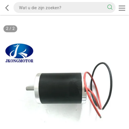
2
/
2