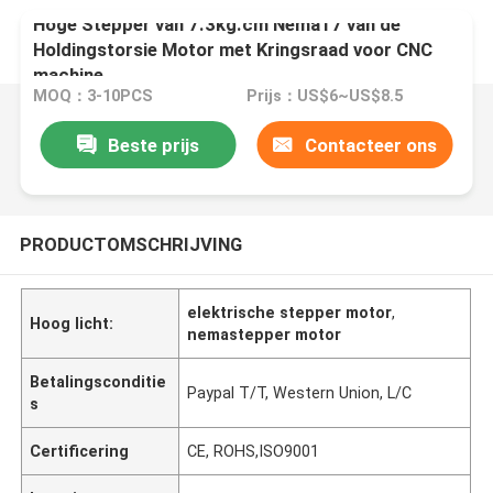
Hoge Stepper van 7.3kg.cm Nema17 van de
Holdingstorsie Motor met Kringsraad voor CNC
machine
MOQ：3-10PCS
Prijs：US$6~US$8.5
Beste prijs
Contacteer ons
PRODUCTOMSCHRIJVING
elektrische stepper motor
,
Hoog licht:
nemastepper motor
Betalingsconditie
Paypal T/T, Western Union, L/C
s
Certificering
CE, ROHS,ISO9001