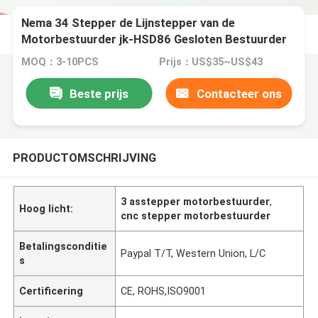
Nema 34 Stepper de Lijnstepper van de
Motorbestuurder jk-HSD86 Gesloten Bestuurder
20V ~ 80VDC 0.1A - 10A
MOQ：3-10PCS
Prijs：US$35~US$43
Beste prijs
Contacteer ons
PRODUCTOMSCHRIJVING
3 asstepper motorbestuurder
,
Hoog licht:
cnc stepper motorbestuurder
Betalingsconditie
Paypal T/T, Western Union, L/C
s
Certificering
CE, ROHS,ISO9001