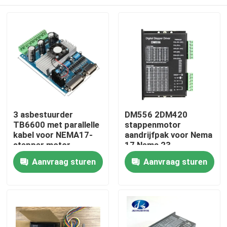
3 asbestuurder
DM556 2DM420
TB6600 met parallelle
stappenmotor
kabel voor NEMA17-
aandrijfpak voor Nema
stepper motor
17 Nema 23
Huis
Aanvraag sturen
Aanvraag sturen
Producten
Ongeveer ons