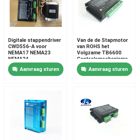
Fabrieksreis
Kwaliteitscontrole
Digitale stappendriver
Van de de Stapmotor
CWD556-A voor
van ROHS het
NEMA17 NEMA23
Volgzame TB6600
Contacteer ons
NEMA24
Controlemechanisme
9V - 42VDC 0.5A -
Aanvraag sturen
Aanvraag sturen
4.0A voor Stepper
Verzoek om een Citaat
Motor
met een ingebouwde stapsservo-motor
Geïntegreerde DC-servomotor
Brushless gelijkstroom-Motor