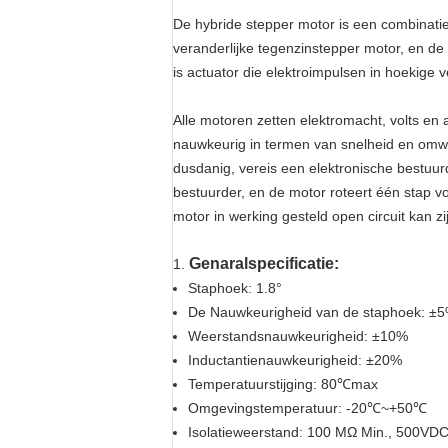
De hybride stepper motor is een combinati
veranderlijke tegenzinstepper motor, en d
is actuator die elektroimpulsen in hoekige 
Alle motoren zetten elektromacht, volts en
nauwkeurig in termen van snelheid en omwe
dusdanig, vereis een elektronische bestuu
bestuurder, en de motor roteert één stap vo
motor in werking gesteld open circuit kan z
Genaralspecificatie:
1.
Staphoek: 1.8°
De Nauwkeurigheid van de staphoek: ±5% 
Weerstandsnauwkeurigheid: ±10%
Inductantienauwkeurigheid: ±20%
Temperatuurstijging: 80℃max
Omgevingstemperatuur: -20℃~+50℃
Isolatieweerstand: 100 MΩ Min., 500VD