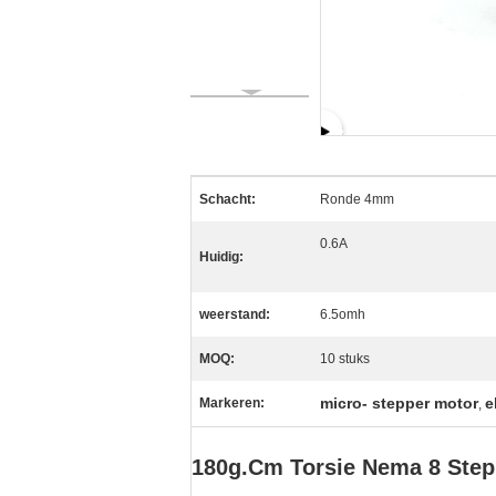
Schacht:
Ronde 4mm
0.6A
Huidig:
weerstand:
6.5omh
MOQ:
10 stuks
micro- stepper motor
e
Markeren:
,
180g.Cm Torsie Nema 8 Step