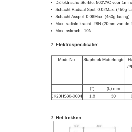
Diëlektrische Sterkte: 500VAC voor 1min
Schacht Radiaal Spel: 0.02Max. (450g-la
Schacht Asspel: 0.08Max. (450g-lading)
Max. radiale kracht: 28N (20mm van de f
Max. askracht: 10N
Elektrospecificatie:
2.
ModelNo.
Staphoek
Motorlengte
Hu
/P
(°)
(L) mm
JK20HS30-0604
1.8
30
Het trekken:
3.