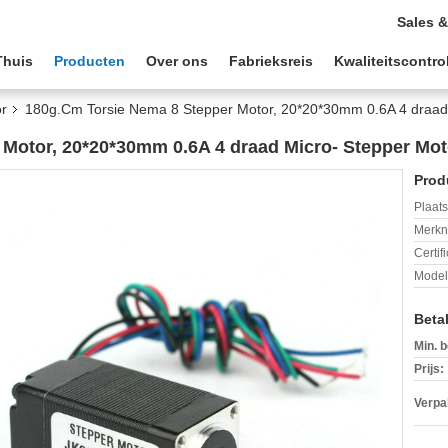
Sales &
Thuis
Producten
Over ons
Fabrieksreis
Kwaliteitscontro
r
180g.Cm Torsie Nema 8 Stepper Motor, 20*20*30mm 0.6A 4 draad
Motor, 20*20*30mm 0.6A 4 draad Micro- Stepper Mot
Prod
Plaats
Merkn
Certif
Mode
Beta
Min. b
Prijs:
Verpa