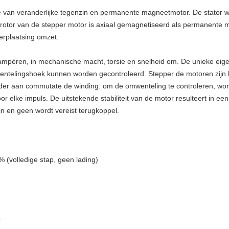
e van veranderlijke tegenzin en permanente magneetmotor. De stator w
e rotor van de stepper motor is axiaal gemagnetiseerd als permanente
verplaatsing omzet.
 ampèren, in mechanische macht, torsie en snelheid om. De unieke eige
ntelingshoek kunnen worden gecontroleerd. Stepper de motoren zijn b
rder aan commutate de winding. om de omwenteling te controleren, wor
or elke impuls. De uitstekende stabiliteit van de motor resulteert in e
ijn en geen wordt vereist terugkoppel.
(volledige stap, geen lading)
C