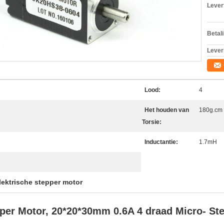
Levert
Betal
Lever
Lood:
4
Het houden van
180g.cm
Torsie:
Inductantie:
1.7mH
lektrische stepper motor
per Motor, 20*20*30mm 0.6A 4 draad Micro- St