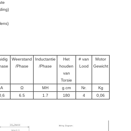
ute
ding)
lens)
idig
Weerstand
Inductantie
Het
# van
Motor
hase
/Phase
/Phase
houden
Lood
Gewicht
van
Torsie
A
Ω
MH
g.cm
Nr.
Kg
0,6
6.5
1.7
180
4
0,06