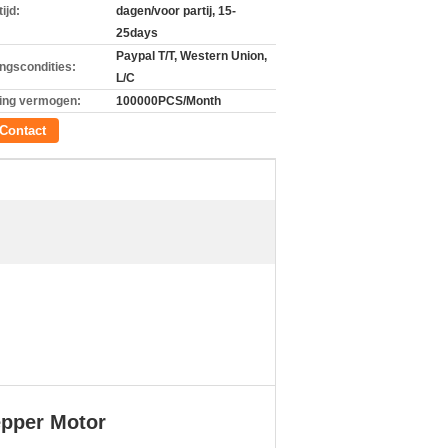
ijd:
dagen/voor partij, 15-
25days
Paypal T/T, Western Union,
ingscondities:
L/C
ing vermogen:
100000PCS/Month
Contact
epper Motor