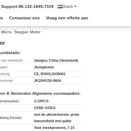
 Support:
86-132-1845-7319
Dutch
le
Contacteer ons
Vraag een offerte aan
 Micro- Stepper Motor
or
uctdetails:
 van herkomst:
Jiangsu, China (Vasteland)
aam:
Jkongmotor
icering:
CE, ROHS,ISO9001
lnummer:
JK20HS30-0604
len & Verzenden Algemene voorwaarden:
estelaantal:
3-10PCS
US$8~US$11
met de uitvoerkarton. grote
kking Details:
hoeveelheid met pallet
Voor steekproeven, 7-15