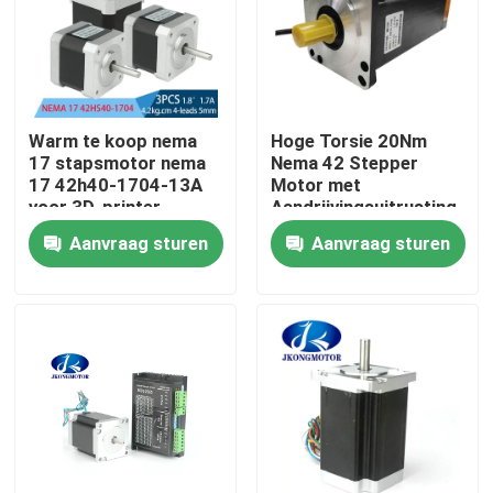
Fabrieksreis
Kwaliteitscontrole
Warm te koop nema
Hoge Torsie 20Nm
17 stapsmotor nema
Nema 42 Stepper
17 42h40-1704-13A
Motor met
Contacteer ons
voor 3D-printer
Aandrijvingsuitrusting
voor CNC Machine
Aanvraag sturen
Aanvraag sturen
Verzoek om een Citaat
met een ingebouwde stapsservo-motor
Geïntegreerde DC-servomotor
Brushless gelijkstroom-Motor