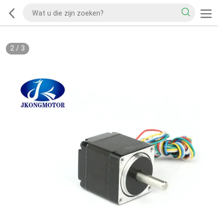
2
/
3