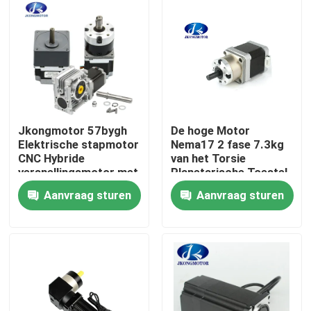
Fabrieksreis
Kwaliteitscontrole
Contacteer ons
Jkongmotor 57bygh
De hoge Motor
Elektrische stapmotor
Nema17 2 fase 7.3kg
CNC Hybride
van het Torsie
Verzoek om een Citaat
versnellingsmotor met
Planetarische Toestel.
planetaire
Cm
Aanvraag sturen
Aanvraag sturen
versnellingsbak / rem /
42mm*42mm*100mm
encoder
met een ingebouwde stapsservo-motor
Geïntegreerde DC-servomotor
Brushless gelijkstroom-Motor