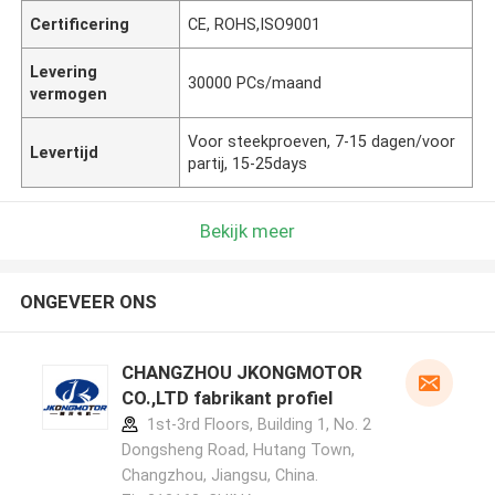
Certificering
CE, ROHS,ISO9001
Levering
30000 PCs/maand
vermogen
Voor steekproeven, 7-15 dagen/voor
Levertijd
partij, 15-25days
Bekijk meer
ONGEVEER ONS
CHANGZHOU JKONGMOTOR
CO.,LTD fabrikant profiel
1st-3rd Floors, Building 1, No. 2
Dongsheng Road, Hutang Town,
Changzhou, Jiangsu, China.