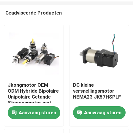
Geadviseerde Producten
Jkongmotor OEM
DC kleine
ODM Hybride Bipolaire
versnellingsmotor
Huis
Unipolaire Getande
NEMA23 JK57HSPLF
Stappenmotor met
Versnellingsbak
Aanvraag sturen
Aanvraag sturen
Producten
Encoder Rem
Geïntegreerde Driver
Ongeveer ons