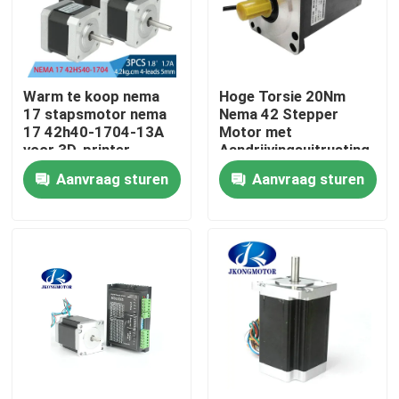
Fabrieksreis
Warm te koop nema
Hoge Torsie 20Nm
Kwaliteitscontrole
17 stapsmotor nema
Nema 42 Stepper
17 42h40-1704-13A
Motor met
voor 3D-printer
Aandrijvingsuitrusting
Contacteer ons
voor CNC Machine
Aanvraag sturen
Aanvraag sturen
Verzoek om een Citaat
met een ingebouwde stapsservo-motor
Geïntegreerde DC-servomotor
Brushless gelijkstroom-Motor