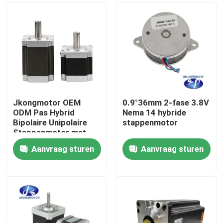
Jkongmotor OEM
0.9°36mm 2-fase 3.8V
ODM Pas Hybrid
Nema 14 hybride
Bipolaire Unipolaire
stappenmotor
Stappenmotor met
Versnellingsbak
Aanvraag sturen
Aanvraag sturen
Encoder Rem
Huis
Geïntegreerde Driver
Producten
Ongeveer ons