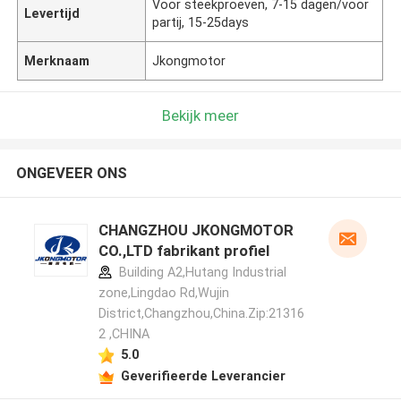
Voor steekproeven, 7-15 dagen/voor
Levertijd
partij, 15-25days
Merknaam
Jkongmotor
Bekijk meer
ONGEVEER ONS
CHANGZHOU JKONGMOTOR
CO.,LTD fabrikant profiel
Building A2,Hutang Industrial
zone,Lingdao Rd,Wujin
District,Changzhou,China.Zip:21316
2 ,CHINA
5.0
Geverifieerde Leverancier