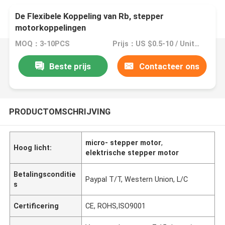
De Flexibele Koppeling van Rb, stepper
motorkoppelingen
MOQ：3-10PCS
Prijs：US $0.5-10 / Units | 10 Unit/Units (Min. Order)
Beste prijs
Contacteer ons
PRODUCTOMSCHRIJVING
micro- stepper motor
,
Hoog licht:
elektrische stepper motor
Betalingsconditie
Paypal T/T, Western Union, L/C
s
Certificering
CE, ROHS,ISO9001