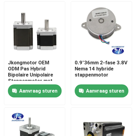
Jkongmotor OEM
0.9°36mm 2-fase 3.8V
ODM Pas Hybrid
Nema 14 hybride
Bipolaire Unipolaire
stappenmotor
Stappenmotor met
Versnellingsbak
Aanvraag sturen
Aanvraag sturen
Encoder Rem
Huis
Geïntegreerde Driver
Producten
Ongeveer ons