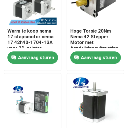
Fabrieksreis
Warm te koop nema
Hoge Torsie 20Nm
Kwaliteitscontrole
17 stapsmotor nema
Nema 42 Stepper
17 42h40-1704-13A
Motor met
voor 3D-printer
Aandrijvingsuitrusting
Contacteer ons
voor CNC Machine
Aanvraag sturen
Aanvraag sturen
Verzoek om een Citaat
met een ingebouwde stapsservo-motor
Geïntegreerde DC-servomotor
Brushless gelijkstroom-Motor