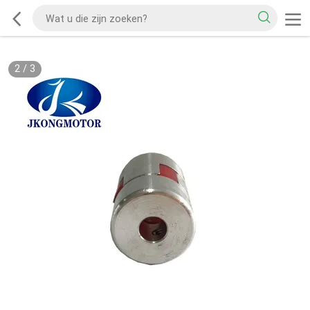
2
/
3