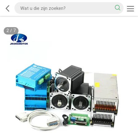
2
/
7