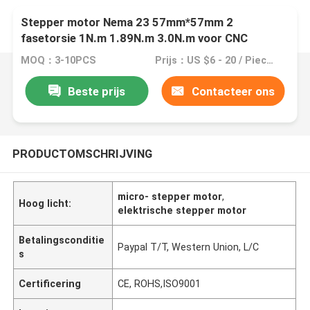
Stepper motor Nema 23 57mm*57mm 2
fasetorsie 1N.m 1.89N.m 3.0N.m voor CNC
machine
MOQ：3-10PCS
Prijs：US $6 - 20 / Pieces
Beste prijs
Contacteer ons
PRODUCTOMSCHRIJVING
micro- stepper motor
,
Hoog licht:
elektrische stepper motor
Betalingsconditie
Paypal T/T, Western Union, L/C
s
Certificering
CE, ROHS,ISO9001