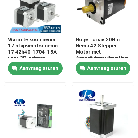
Fabrieksreis
Kwaliteitscontrole
Warm te koop nema
Hoge Torsie 20Nm
17 stapsmotor nema
Nema 42 Stepper
17 42h40-1704-13A
Motor met
Contacteer ons
voor 3D-printer
Aandrijvingsuitrusting
voor CNC Machine
Aanvraag sturen
Aanvraag sturen
Verzoek om een Citaat
met een ingebouwde stapsservo-motor
Geïntegreerde DC-servomotor
Brushless gelijkstroom-Motor