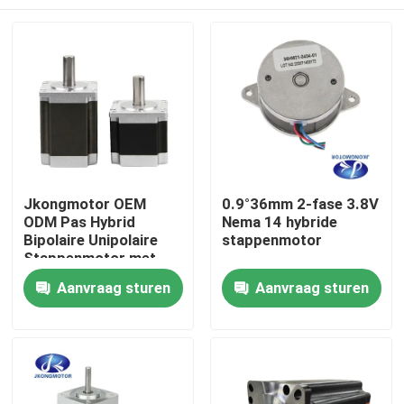
Jkongmotor OEM
0.9°36mm 2-fase 3.8V
ODM Pas Hybrid
Nema 14 hybride
Bipolaire Unipolaire
stappenmotor
Stappenmotor met
Versnellingsbak
Huis
Aanvraag sturen
Aanvraag sturen
Encoder Rem
Geïntegreerde Driver
Producten
Ongeveer ons