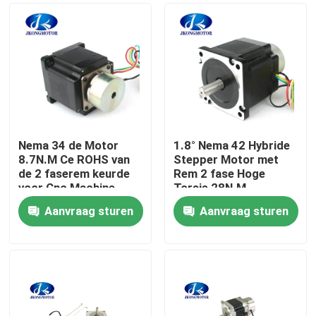
Nema 34 de Motor
1.8° Nema 42 Hybride
8.7N.M Ce ROHS van
Stepper Motor met
de 2 faserem keurde
Rem 2 fase Hoge
voor Cnc Machine
Torsie 28N.M
goed
Aanvraag sturen
Aanvraag sturen
Huis
Producten
Ongeveer ons