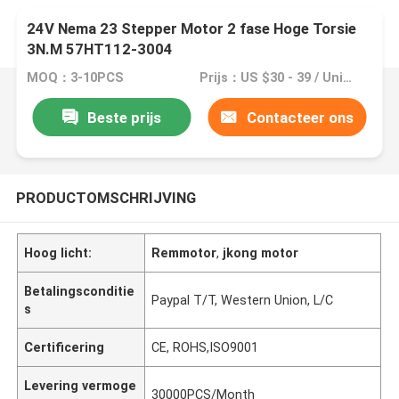
24V Nema 23 Stepper Motor 2 fase Hoge Torsie
3N.M 57HT112-3004
MOQ：3-10PCS
Prijs：US $30 - 39 / Units | 3 Unit/Units (Min. Order)
Beste prijs
Contacteer ons
PRODUCTOMSCHRIJVING
Hoog licht:
Remmotor
,
jkong motor
Betalingsconditie
Paypal T/T, Western Union, L/C
s
Certificering
CE, ROHS,ISO9001
Levering vermoge
30000PCS/Month