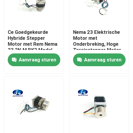
Fabrieksreis
Ce Goedgekeurde
Nema 23 Elektrische
Kwaliteitscontrole
Hybride Stepper
Motor met
Motor met Rem Nema
Onderbreking, Hoge
23 2N.M BK2 Model
Torsiestepper Motor
Contacteer ons
1.89N.M 26 Oz.In
Aanvraag sturen
Aanvraag sturen
57HT76-2804
Verzoek om een Citaat
met een ingebouwde stapsservo-motor
Geïntegreerde DC-servomotor
Brushless gelijkstroom-Motor