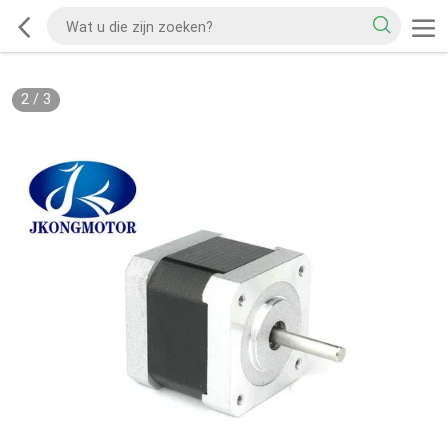
2
/
3