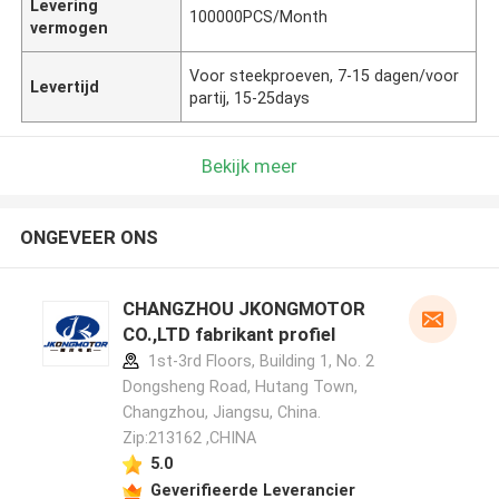
Levering
100000PCS/Month
vermogen
Voor steekproeven, 7-15 dagen/voor
Levertijd
partij, 15-25days
Bekijk meer
ONGEVEER ONS
CHANGZHOU JKONGMOTOR
CO.,LTD fabrikant profiel
1st-3rd Floors, Building 1, No. 2
Dongsheng Road, Hutang Town,
Changzhou, Jiangsu, China.
Zip:213162 ,CHINA
5.0
Geverifieerde Leverancier