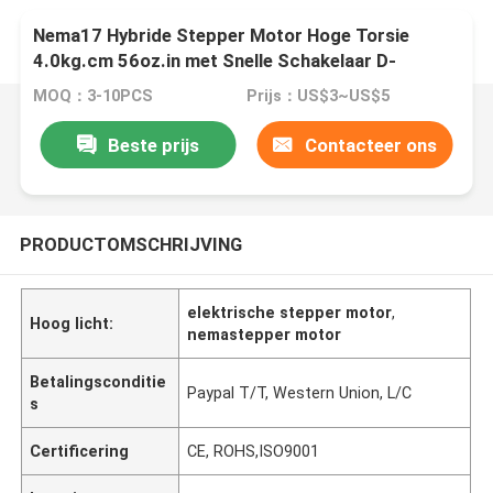
Nema17 Hybride Stepper Motor Hoge Torsie
4.0kg.cm 56oz.in met Snelle Schakelaar D-
Schacht voor 3d Printer
MOQ：3-10PCS
Prijs：US$3~US$5
Beste prijs
Contacteer ons
PRODUCTOMSCHRIJVING
elektrische stepper motor
,
Hoog licht:
nemastepper motor
Betalingsconditie
Paypal T/T, Western Union, L/C
s
Certificering
CE, ROHS,ISO9001