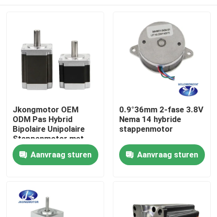
Jkongmotor OEM
0.9°36mm 2-fase 3.8V
ODM Pas Hybrid
Nema 14 hybride
Bipolaire Unipolaire
stappenmotor
Stappenmotor met
Versnellingsbak
Huis
Aanvraag sturen
Aanvraag sturen
Encoder Rem
Geïntegreerde Driver
Producten
Ongeveer ons