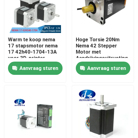
Fabrieksreis
Kwaliteitscontrole
Warm te koop nema
Hoge Torsie 20Nm
17 stapsmotor nema
Nema 42 Stepper
17 42h40-1704-13A
Motor met
Contacteer ons
voor 3D-printer
Aandrijvingsuitrusting
voor CNC Machine
Aanvraag sturen
Aanvraag sturen
Verzoek om een Citaat
met een ingebouwde stapsservo-motor
Geïntegreerde DC-servomotor
Brushless gelijkstroom-Motor