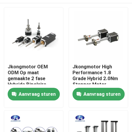
Jkongmotor OEM
Jkongmotor High
ODM Op maat
Performance 1.8
gemaakte 2 fase
Grade Hybrid 2.0Nm
Hybride Bipolaire
Stepper Motor
Nema 8 11 14 17 23
Lineaire industriële
Huis
Aanvraag sturen
Aanvraag sturen
24 34 Lineaire
toepassing &
stappenmotor met
automatiseringssysteem
loodschroef
Producten
Ongeveer ons