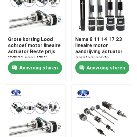
Fabrieksreis
Kwaliteitscontrole
Grote korting Lood
Nema 8 11 14 17 23
schroef motor lineaire
lineaire motor
actuator Beste prijs
aandrijving actuator
Contacteer ons
23N21 voor CNC-
geïntegreerde
machine Externe
gemotoriseerde
Aanvraag sturen
Aanvraag sturen
actuator Nema23
hefbal schroef
Verzoek om een Citaat
stappenmotor
stapmotor micro stap
motor
met een ingebouwde stapsservo-motor
Geïntegreerde DC-servomotor
Brushless gelijkstroom-Motor