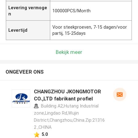
Levering vermoge
100000PCS/Month
n
Voor steekproeven, 7-15 dagen/voor
Levertijd
partij, 15-25days
Bekijk meer
ONGEVEER ONS
CHANGZHOU JKONGMOTOR
CO.,LTD fabrikant profiel
Building A2,Hutang Industrial
zone,Lingdao Rd,Wujin
District,Changzhou,China.Zip:21316
2 ,CHINA
5.0