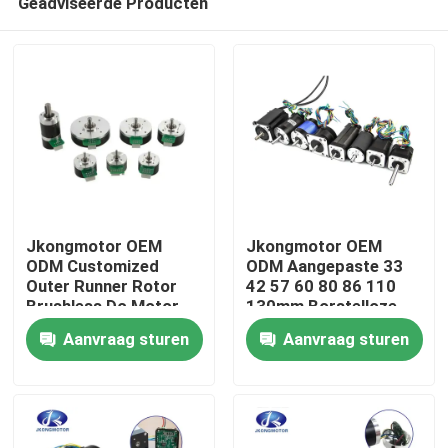
Geadviseerde Producten
Jkongmotor OEM
Jkongmotor OEM
ODM Customized
ODM Aangepaste 33
Outer Runner Rotor
42 57 60 80 86 110
Brushless Dc Motor
130mm Borstelloze
Huis
met remencoder
Gelijkstroommotor
Aanvraag sturen
Aanvraag sturen
versnellingsbak
met Rem Encoder
ingebouwd in de
Versnellingsbak
Producten
bestuurder
Ingebouwde Driver
Ongeveer ons