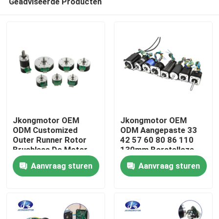
Geadviseerde Producten
Jkongmotor OEM
Jkongmotor OEM
ODM Customized
ODM Aangepaste 33
Outer Runner Rotor
42 57 60 80 86 110
Brushless Dc Motor
130mm Borstelloze
Huis
met remencoder
Gelijkstroommotor
Aanvraag sturen
Aanvraag sturen
versnellingsbak
met Rem Encoder
ingebouwd in de
Versnellingsbak
Producten
bestuurder
Ingebouwde Driver
Ongeveer ons