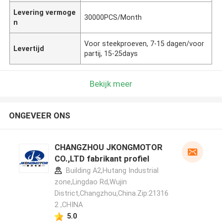
Levering vermoge
30000PCS/Month
n
Voor steekproeven, 7-15 dagen/voor
Levertijd
partij, 15-25days
Bekijk meer
ONGEVEER ONS
CHANGZHOU JKONGMOTOR
CO.,LTD fabrikant profiel
Building A2,Hutang Industrial
zone,Lingdao Rd,Wujin
District,Changzhou,China.Zip:21316
2 ,CHINA
5.0