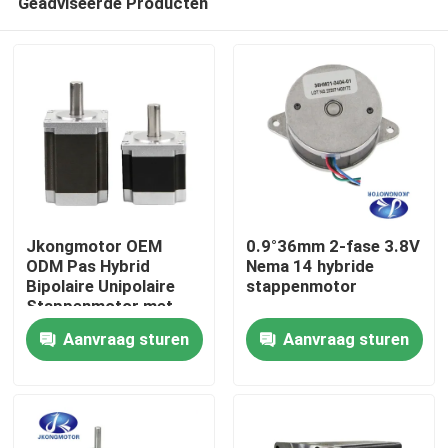
Geadviseerde Producten
Jkongmotor OEM
0.9°36mm 2-fase 3.8V
ODM Pas Hybrid
Nema 14 hybride
Bipolaire Unipolaire
stappenmotor
Stappenmotor met
Huis
Versnellingsbak
Aanvraag sturen
Aanvraag sturen
Encoder Rem
Geïntegreerde Driver
Producten
Ongeveer ons