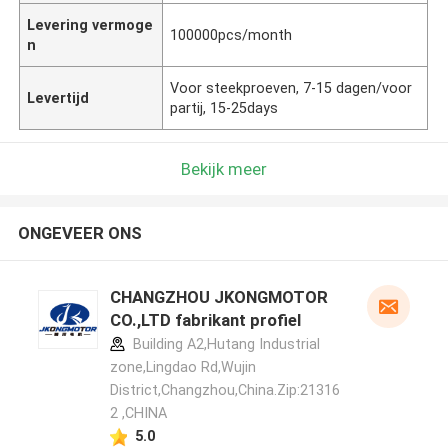
Levering vermoge
100000pcs/month
n
Voor steekproeven, 7-15 dagen/voor
Levertijd
partij, 15-25days
Bekijk meer
ONGEVEER ONS
CHANGZHOU JKONGMOTOR
CO.,LTD fabrikant profiel
Building A2,Hutang Industrial
zone,Lingdao Rd,Wujin
District,Changzhou,China.Zip:21316
2 ,CHINA
5.0