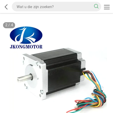
2
/
4