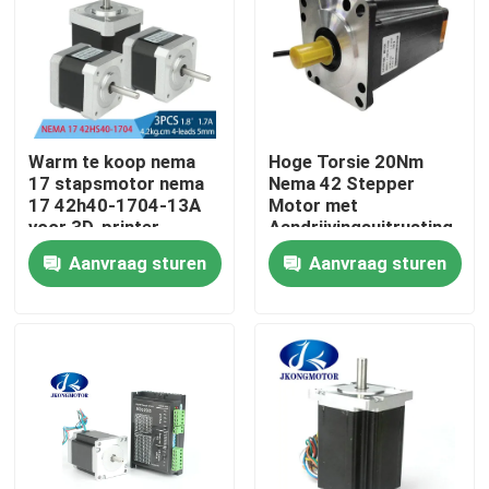
Fabrieksreis
Kwaliteitscontrole
Warm te koop nema
Hoge Torsie 20Nm
17 stapsmotor nema
Nema 42 Stepper
Contacteer ons
17 42h40-1704-13A
Motor met
voor 3D-printer
Aandrijvingsuitrusting
voor CNC Machine
Aanvraag sturen
Aanvraag sturen
Verzoek om een Citaat
met een ingebouwde stapsservo-motor
Geïntegreerde DC-servomotor
Brushless gelijkstroom-Motor