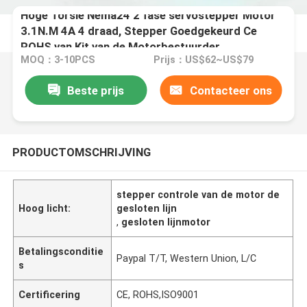
Hoge Torsie Nema24 2 fase servostepper Motor
3.1N.M 4A 4 draad, Stepper Goedgekeurd Ce
ROHS van Kit van de Motorbestuurder
MOQ：3-10PCS
Prijs：US$62~US$79
Beste prijs
Contacteer ons
PRODUCTOMSCHRIJVING
stepper controle van de motor de
Hoog licht:
gesloten lijn
,
gesloten lijnmotor
Betalingsconditie
Paypal T/T, Western Union, L/C
s
Certificering
CE, ROHS,ISO9001