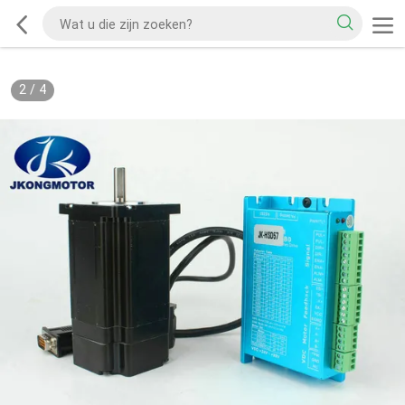
2
/
4