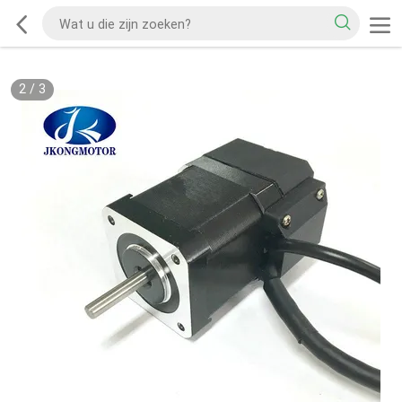
2
/
3