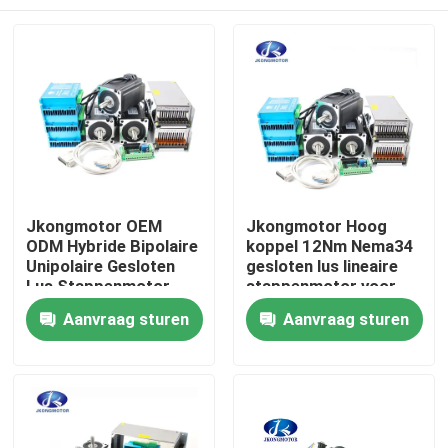
Jkongmotor OEM
Jkongmotor Hoog
ODM Hybride Bipolaire
koppel 12Nm Nema34
Unipolaire Gesloten
gesloten lus lineaire
Lus Stappenmotor
stappenmotor voor
Stappen Servomotor
seksmachine met
Huis
Aanvraag sturen
Aanvraag sturen
met Versnellingsbak
encoder en driver
Rem Geïntegreerde
Driver
Producten
Ongeveer ons