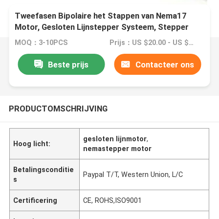
Tweefasen Bipolaire het Stappen van Nema17
Motor, Gesloten Lijnstepper Systeem, Stepper
Motor met Codeur
MOQ：3-10PCS
Prijs：US $20.00 - US $35.00
Beste prijs
Contacteer ons
PRODUCTOMSCHRIJVING
gesloten lijnmotor
,
Hoog licht:
nemastepper motor
Betalingsconditie
Paypal T/T, Western Union, L/C
s
Certificering
CE, ROHS,ISO9001