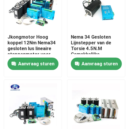
Fabrieksreis
Kwaliteitscontrole
Jkongmotor Hoog
Nema 34 Gesloten
koppel 12Nm Nema34
Lijnstepper van de
gesloten lus lineaire
Torsie 4.5N.M
Contacteer ons
stappenmotor voor
Gemakkelijke
seksmachine met
Servomotorfor van
Aanvraag sturen
Aanvraag sturen
encoder en driver
Motorsysterm Hoge
Verzoek om een Citaat
het Malenmachine
met een ingebouwde stapsservo-motor
Geïntegreerde DC-servomotor
Brushless gelijkstroom-Motor