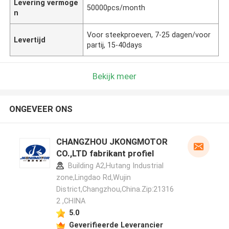
Levering vermoge
50000pcs/month
n
Voor steekproeven, 7-25 dagen/voor
Levertijd
partij, 15-40days
Bekijk meer
ONGEVEER ONS
CHANGZHOU JKONGMOTOR
CO.,LTD fabrikant profiel
Building A2,Hutang Industrial
zone,Lingdao Rd,Wujin
District,Changzhou,China.Zip:21316
2 ,CHINA
5.0
Geverifieerde Leverancier