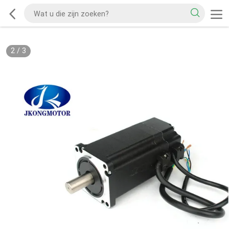
2
/
3