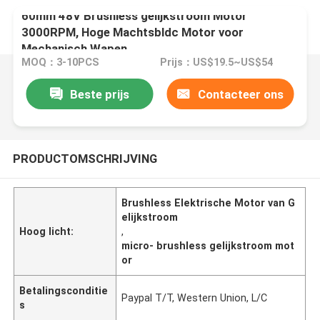
60mm 48V Brushless gelijkstroom Motor
3000RPM, Hoge Machtsbldc Motor voor
Mechanisch Wapen
MOQ：3-10PCS
Prijs：US$19.5~US$54
Beste prijs
Contacteer ons
PRODUCTOMSCHRIJVING
Brushless Elektrische Motor van G
elijkstroom
Hoog licht:
,
micro- brushless gelijkstroom mot
or
Betalingsconditie
Paypal T/T, Western Union, L/C
s