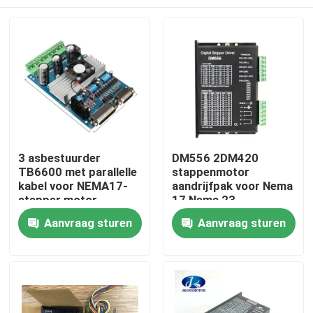
3 asbestuurder
DM556 2DM420
TB6600 met parallelle
stappenmotor
kabel voor NEMA17-
aandrijfpak voor Nema
stepper motor
17 Nema 23
Huis
Aanvraag sturen
Aanvraag sturen
Producten
Ongeveer ons