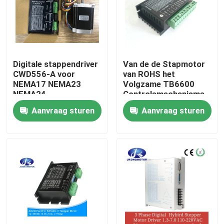
Fabrieksreis
Kwaliteitscontrole
Digitale stappendriver
Van de de Stapmotor
CWD556-A voor
van ROHS het
NEMA17 NEMA23
Volgzame TB6600
Contacteer ons
NEMA24
Controlemechanisme
9V - 42VDC 0.5A -
Aanvraag sturen
Aanvraag sturen
4.0A voor Stepper
Verzoek om een Citaat
Motor
met een ingebouwde stapsservo-motor
Geïntegreerde DC-servomotor
Brushless gelijkstroom-Motor