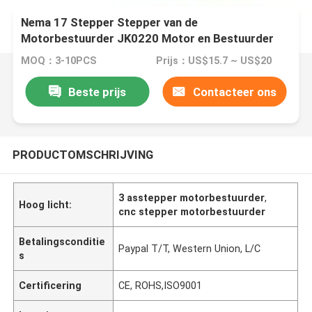
Nema 17 Stepper Stepper van de
Motorbestuurder JK0220 Motor en Bestuurder
12V~36VDC 0.25A-2.0A voor Nema8 - Nema17-
MOQ：3-10PCS
Prijs：US$15.7 ~ US$20
Stepper Motor
Beste prijs
Contacteer ons
PRODUCTOMSCHRIJVING
3 asstepper motorbestuurder
,
Hoog licht:
cnc stepper motorbestuurder
Betalingsconditie
Paypal T/T, Western Union, L/C
s
Certificering
CE, ROHS,ISO9001