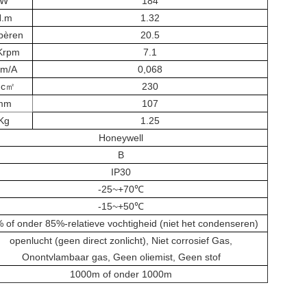
W
184
N.m
1.32
pèren
20.5
Krpm
7.1
.m/A
0,068
.c㎡
230
mm
107
Kg
1.25
Honeywell
B
IP30
-25~+70℃
-15~+50℃
 of onder 85%-relatieve vochtigheid (niet het condenseren)
openlucht (geen direct zonlicht), Niet corrosief Gas,
Onontvlambaar gas, Geen oliemist, Geen stof
1000m of onder 1000m