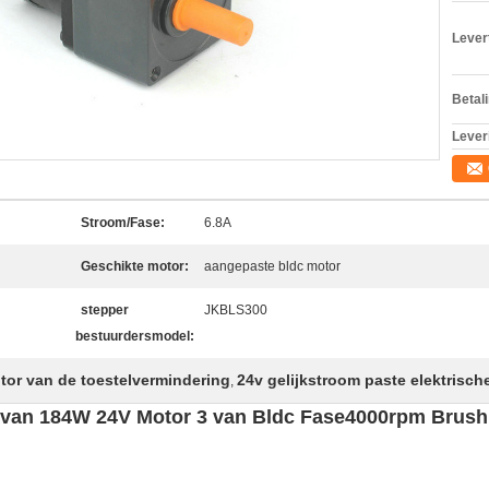
Levert
Betal
Lever
Stroom/Fase:
6.8A
Geschikte motor:
aangepaste bldc motor
stepper
JKBLS300
bestuurdersmodel:
tor van de toestelvermindering
24v gelijkstroom paste elektrisc
,
g van 184W 24V Motor 3 van Bldc Fase4000rpm Brush