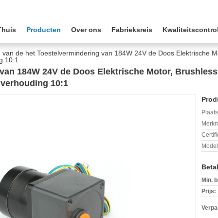
Thuis
Producten
Over ons
Fabrieksreis
Kwaliteitscontro
van de het Toestelvermindering van 184W 24V de Doos Elektrische Mot
g 10:1
van 184W 24V de Doos Elektrische Motor, Brushless 
lverhouding 10:1
Prod
Plaats
Merkn
Certif
Mode
Beta
Min. b
Prijs:
Verpa