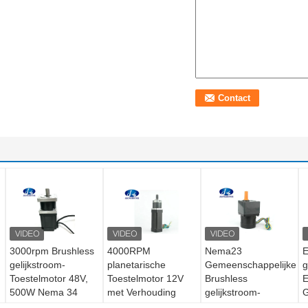
3000rpm Brushless
4000RPM
Nema23
E
gelijkstroom-
planetarische
Gemeenschappelijke
g
Toestelmotor 48V,
Toestelmotor 12V
Brushless
E
500W Nema 34
met Verhouding
gelijkstroom-
G
Brushless
3.71 Delta Windend
Toestelmotor 120°
M