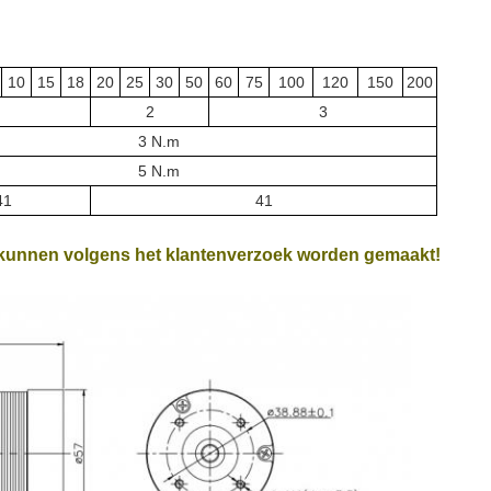
10
15
18
20
25
30
50
60
75
100
120
150
200
2
3
3 N.m
5 N.m
41
41
 kunnen volgens het klantenverzoek worden gemaakt!