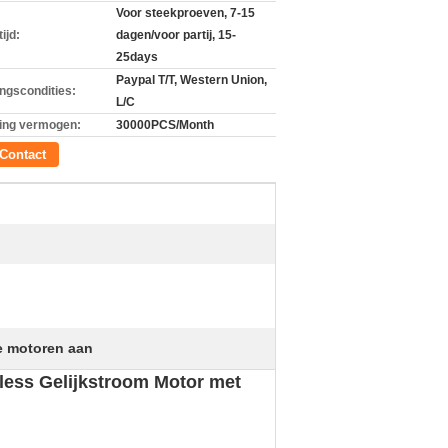
Voor steekproeven, 7-15
ijd:
dagen/voor partij, 15-
25days
Paypal T/T, Western Union,
ingscondities:
L/C
ing vermogen:
30000PCS/Month
Contact
he motoren aan
less Gelijkstroom Motor met