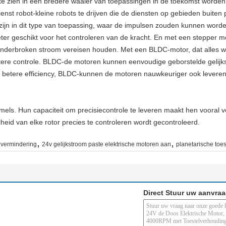
zien in een bredere waaier van toepassingen in de toekomst worden ge
dienst robot-kleine robots te drijven die de diensten op gebieden buit
ijn in dit type van toepassing, waar de impulsen zouden kunnen worde
er geschikt voor het controleren van de kracht. En met een stepper mot
onderbroken stroom vereisen houden. Met een BLDC-motor, dat alles w
ëntere controle. BLDC-de motoren kunnen eenvoudige geborstelde gelijk
 betere efficiency, BLDC-kunnen de motoren nauwkeuriger ook leveren 
els. Hun capaciteit om precisiecontrole te leveren maakt hen vooral v
eid van elke rotor precies te controleren wordt gecontroleerd.
,
,
elvermindering
24v gelijkstroom paste elektrische motoren aan
planetarische toe
Direct Stuur uw aanvra