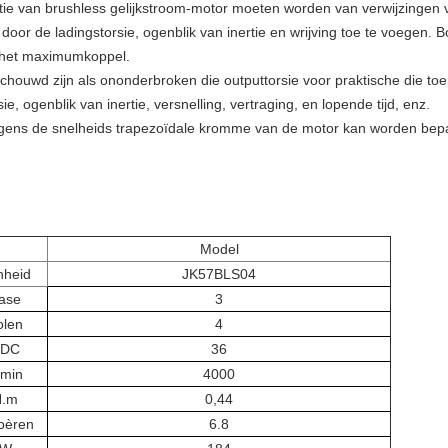
tie van brushless gelijkstroom-motor moeten worden van verwijzingen vo
or de ladingstorsie, ogenblik van inertie en wrijving toe te voegen. 
t het maximumkoppel.
houwd zijn als ononderbroken die outputtorsie voor praktische die toep
 ogenblik van inertie, versnelling, vertraging, en lopende tijd, enz.
e volgens de snelheids trapezoïdale kromme van de motor kan worden b
Model
nheid
JK57BLS04
ase
3
olen
4
VDC
36
/min
4000
N.m
0,44
pèren
6.8