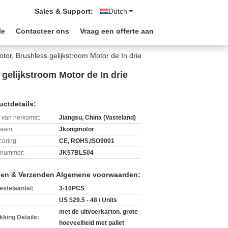
Sales & Support:
Dutch
le
Contacteer ons
Vraag een offerte aan
or, Brushless gelijkstroom Motor de In drie
gelijkstroom Motor de In drie
uctdetails:
 van herkomst:
Jiangsu, China (Vasteland)
aam:
Jkongmotor
icering:
CE, ROHS,ISO9001
lnummer:
JK57BLS04
len & Verzenden Algemene voorwaarden:
estelaantal:
3-10PCS
US $29.5 - 48 / Units
met de uitvoerkarton. grote
kking Details:
hoeveelheid met pallet