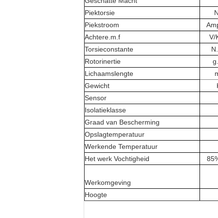
Geschatte Macht
Piektorsie
Piekstroom
Am
Achtere.m.f
V/
Torsieconstante
N
Rotorinertie
g
Lichaamslengte
Gewicht
Sensor
Isolatieklasse
Graad van Bescherming
Opslagtemperatuur
Werkende Temperatuur
Het werk Vochtigheid
85%
Werkomgeving
Hoogte