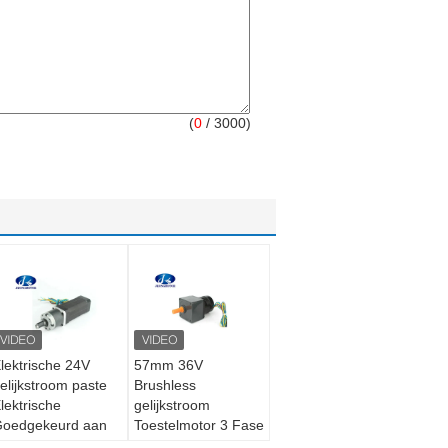
(
0
/ 3000)
lektrische 24V
57mm 36V
elijkstroom paste
Brushless
lektrische
gelijkstroom
oedgekeurd aan
Toestelmotor 3 Fase
otoren105w
4000RPM 138W