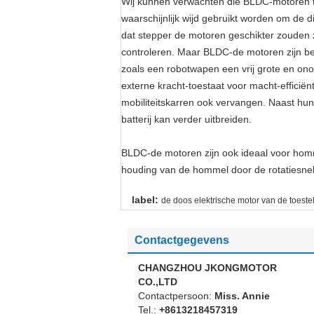
Wij kunnen verwachten die BLDC-motoren te 
waarschijnlijk wijd gebruikt worden om de 
dat stepper de motoren geschikter zouden z
controleren. Maar BLDC-de motoren zijn bet
zoals een robotwapen een vrij grote en on
externe kracht-toestaat voor macht-effici
mobiliteitskarren ook vervangen. Naast hun
batterij kan verder uitbreiden.
BLDC-de motoren zijn ook ideaal voor homm
houding van de hommel door de rotatiesnelh
label:
de doos elektrische motor van de toest
Contactgegevens
CHANGZHOU JKONGMOTOR
CO.,LTD
Contactpersoon:
Miss. Annie
Tel.:
+8613218457319