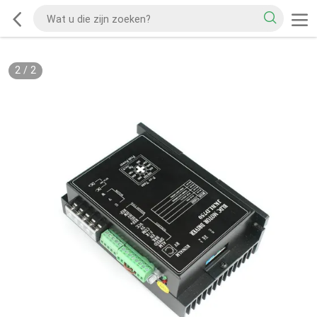
2
/
2