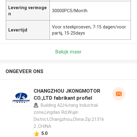
Levering vermoge
30000PCS/Month
n
Voor steekproeven, 7-15 dagen/voor
Levertijd
partij, 15-25days
Bekijk meer
ONGEVEER ONS
CHANGZHOU JKONGMOTOR
CO.,LTD fabrikant profiel
Building A2,Hutang Industrial
zone,Lingdao Rd,Wujin
District,Changzhou,China.Zip:21316
2 ,CHINA
5.0