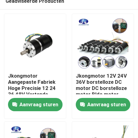
Geadviseerde Producten
Jkongmotor
Jkongmotor 12V 24V
Aangepaste Fabriek
36V borstelloze DC
Hoge Precisie 12 24
motor DC borstelloze
36 48V Vertande
motor Bldc motor
Huis
Borstelloze DC-Motor
Voor 50W 100W 200W
Aanvraag sturen
Aanvraag sturen
met Planetaire
300W 400W
Tandwiel- en
Aanbevolen
Producten
Wormwielkast
Ongeveer ons