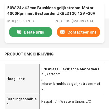
50W 24v 42mm Brushless gelijkstroom-Motor
4000Rpm met Bestuurder JKBLD120 12V -30V
0A-8A
MOQ：3-10PCS
Prijs：US $29 -39 / Sets | 1 Piece/Pieces (Min. Order)
Beste prijs
Contacteer ons
PRODUCTOMSCHRIJVING
Brushless Elektrische Motor van G
elijkstroom
Hoog licht:
,
micro- brushless gelijkstroom mot
or
Betalingsconditie
Paypal T/T, Western Union, L/C
s