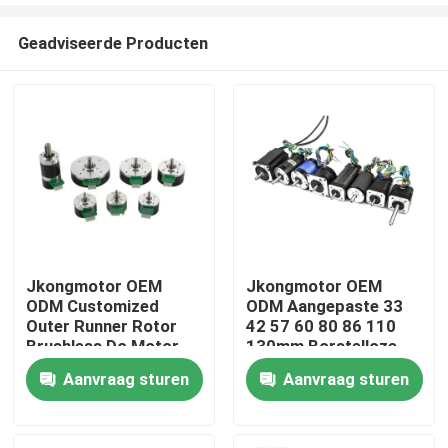
Geadviseerde Producten
Jkongmotor OEM
Jkongmotor OEM
ODM Customized
ODM Aangepaste 33
Huis
Outer Runner Rotor
42 57 60 80 86 110
Brushless Dc Motor
130mm Borstelloze
met remencoder
Gelijkstroommotor
Aanvraag sturen
Aanvraag sturen
Producten
versnellingsbak
met Rem Encoder
ingebouwd in de
Versnellingsbak
bestuurder
Ingebouwde Driver
Ongeveer ons