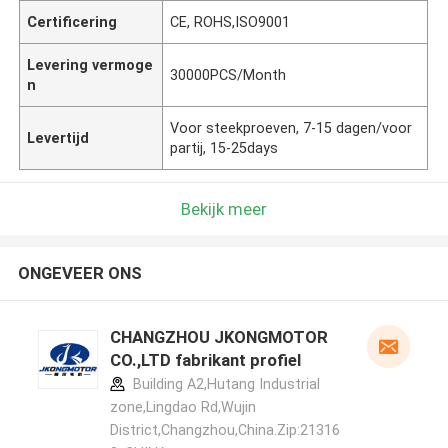
Certificering
CE, ROHS,ISO9001
Levering vermoge
30000PCS/Month
n
Voor steekproeven, 7-15 dagen/voor
Levertijd
partij, 15-25days
Bekijk meer
ONGEVEER ONS
CHANGZHOU JKONGMOTOR
CO.,LTD fabrikant profiel
Building A2,Hutang Industrial
zone,Lingdao Rd,Wujin
District,Changzhou,China.Zip:21316