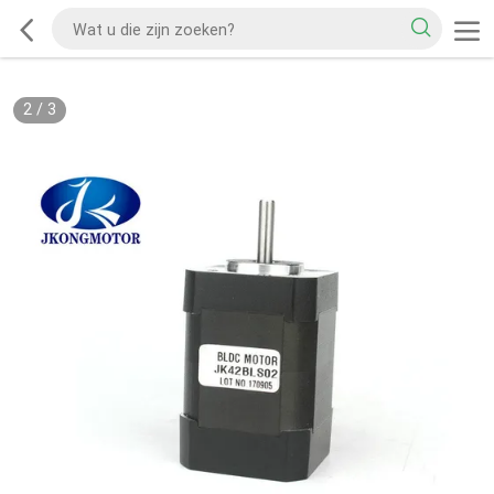
2
/
3