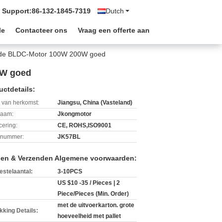
 Support:
86-132-1845-7319
Dutch
le
Contacteer ons
Vraag een offerte aan
urde BLDC-Motor 100W 200W goed
0W goed
uctdetails:
 van herkomst:
Jiangsu, China (Vasteland)
aam:
Jkongmotor
icering:
CE, ROHS,ISO9001
lnummer:
JK57BL
len & Verzenden Algemene voorwaarden:
estelaantal:
3-10PCS
US $10 -35 / Pieces | 2
Piece/Pieces (Min. Order)
met de uitvoerkarton. grote
kking Details:
hoeveelheid met pallet