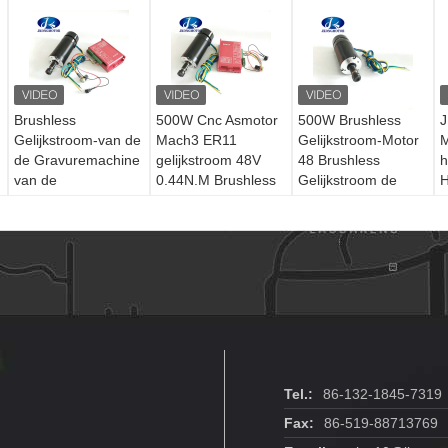
Brushless
500W Cnc Asmotor
500W Brushless
J
Gelijkstroom-van de
Mach3 ER11
Gelijkstroom-Motor
M
de Gravuremachine
gelijkstroom 48V
48 Brushless
h
van de
0.44N.M Brushless
Gelijkstroom de
H
Ventilatormotor
Electric Motor
Motor Hoge Torsie
M
Delen van de de
11000 T/min Mini
B
Asmotor Lucht
Round Spindle
G
Gekoelde met
Motor ER11 van V
B
Snelheidscontrolemechanisme
L
Mount Bracket
Tel.:
86-132-1845-7319
Fax:
86-519-88713769