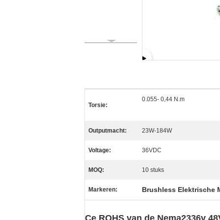
0.055- 0,44 N.m
Torsie:
Outputmacht:
23W-184W
Voltage:
36VDC
MOQ:
10 stuks
Brushless Elektrische 
Markeren:
Ce ROHS van de Nema2336v 48V