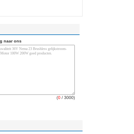
ag naar ons
(
0
/ 3000)