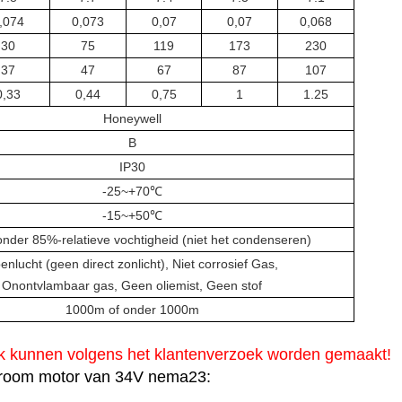
,074
0,073
0,07
0,07
0,068
30
75
119
173
230
37
47
67
87
107
0,33
0,44
0,75
1
1.25
Honeywell
B
IP30
-25~+70℃
-15~+50℃
nder 85%-relatieve vochtigheid (niet het condenseren)
enlucht (geen direct zonlicht), Niet corrosief Gas,
Onontvlambaar gas, Geen oliemist, Geen stof
1000m of onder 1000m
k kunnen volgens het klantenverzoek worden gemaakt!
stroom motor van 34V nema23: