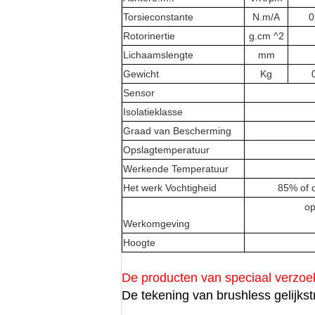
Torsieconstante
N.m/A
0
Rotorinertie
g.cm ^2
Lichaamslengte
mm
Gewicht
Kg
Sensor
Isolatieklasse
Graad van Bescherming
Opslagtemperatuur
Werkende Temperatuur
Het werk Vochtigheid
85% of o
op
Werkomgeving
Hoogte
De producten van speciaal verzoe
De tekening van brushless gelijk