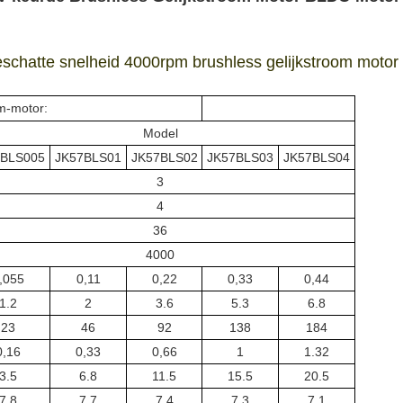
chatte snelheid 4000rpm brushless gelijkstroom motor
om-motor:
Model
7BLS005
JK57BLS01
JK57BLS02
JK57BLS03
JK57BLS04
3
4
36
4000
,055
0,11
0,22
0,33
0,44
1.2
2
3.6
5.3
6.8
23
46
92
138
184
0,16
0,33
0,66
1
1.32
3.5
6.8
11.5
15.5
20.5
7.8
7.7
7.4
7.3
7.1