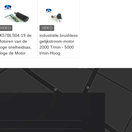
K57BLS04-19 de
industriële brushless
otoren van de
gelijkstroom-motor
oge snelheidsas,
2000 T/min - 5000
oge de Motor
t/min-Hoog
icro- van T/min
rendement
rushless
Brushless
elijkstroom
Gelijkstroom Motor
rushless Motor
BLDC 12V 24V 36V
ichtgewicht