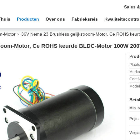
Sales &
Thuis
Producten
Over ons
Fabrieksreis
Kwaliteitscontro
om-Motor
36V Nema 23 Brushless gelijkstroom-Motor, Ce ROHS ke
stroom-Motor, Ce ROHS keurde BLDC-Motor 100W 20
Prod
Plaats
Merkn
Certif
Mode
Beta
Min. b
Prijs:
Verpa