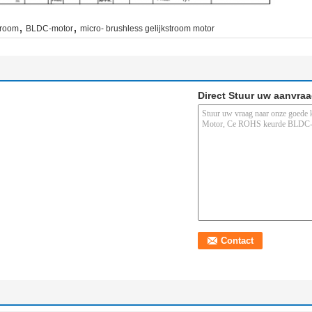
,
,
troom
BLDC-motor
micro- brushless gelijkstroom motor
Direct Stuur uw aanvra