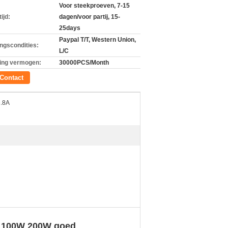
Voor steekproeven, 7-15
ijd:
dagen/voor partij, 15-
25days
Paypal T/T, Western Union,
ingscondities:
L/C
ing vermogen:
30000PCS/Month
Contact
6.8A
r 100W 200W goed