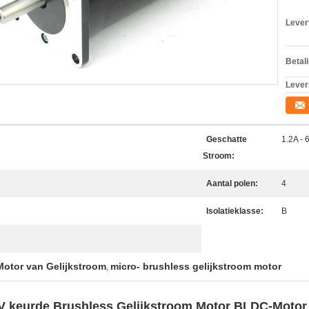
Levert
Betal
Lever
Geschatte
1.2A - 
Stroom:
Aantal polen:
4
Isolatieklasse:
B
Motor van Gelijkstroom
micro- brushless gelijkstroom motor
,
 keurde Brushless Gelijkstroom Motor BLDC-Moto