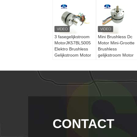
3 fasegelijkstroom
Mini Brushless Dc
MotorJK57BLS005
Motor Mini-Grootte
Elektro Brushless
Brushless
Gelijkstroom Motor
gelijkstroom Motor
4000 T/min 36V
BLDC met Ronde
23W met Ce ROHS
Dekking & 8mm
Ronde Schacht
CONTACT