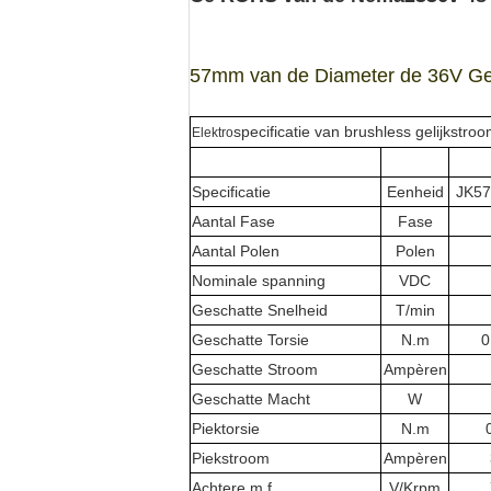
57mm van de Diameter de 36V Ges
specificatie van brushless gelijkstro
Elektro
Specificatie
Eenheid
JK5
Aantal Fase
Fase
Aantal Polen
Polen
Nominale spanning
VDC
Geschatte Snelheid
T/min
Geschatte Torsie
N.m
0
Geschatte Stroom
Ampèren
Geschatte Macht
W
Piektorsie
N.m
Piekstroom
Ampèren
Achtere.m.f
V/Krpm