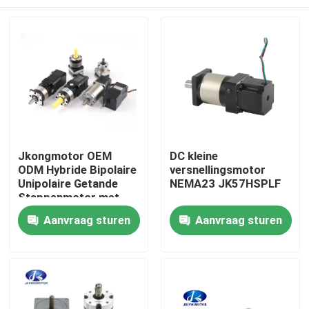
Jkongmotor OEM
DC kleine
ODM Hybride Bipolaire
versnellingsmotor
Unipolaire Getande
NEMA23 JK57HSPLF
Stappenmotor met
Versnellingsbak
Huis
Aanvraag sturen
Aanvraag sturen
Encoder Rem
Geïntegreerde Driver
Producten
Ongeveer ons