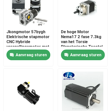
Fabrieksreis
Kwaliteitscontrole
Jkongmotor 57bygh
De hoge Motor
Elektrische stapmotor
Nema17 2 fase 7.3kg
CNC Hybride
van het Torsie
Contacteer ons
versnellingsmotor met
Planetarische Toestel.
planetaire
Cm
Aanvraag sturen
Aanvraag sturen
versnellingsbak / rem /
42mm*42mm*100mm
Verzoek om een Citaat
encoder
met een ingebouwde stapsservo-motor
Geïntegreerde DC-servomotor
Brushless gelijkstroom-Motor