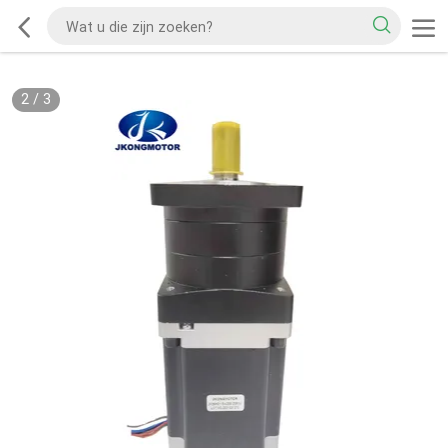
2
/
3