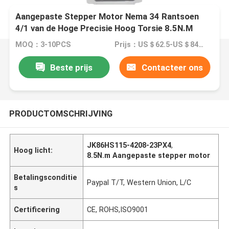
Aangepaste Stepper Motor Nema 34 Rantsoen
4/1 van de Hoge Precisie Hoog Torsie 8.5N.M
Stepper het Reductiemiddel van het Motortoestel
MOQ：3-10PCS
Prijs：US＄62.5-US＄84.5
Beste prijs
Contacteer ons
PRODUCTOMSCHRIJVING
JK86HS115-4208-23PX4
,
Hoog licht:
8.5N.m Aangepaste stepper motor
Betalingsconditie
Paypal T/T, Western Union, L/C
s
Certificering
CE, ROHS,ISO9001