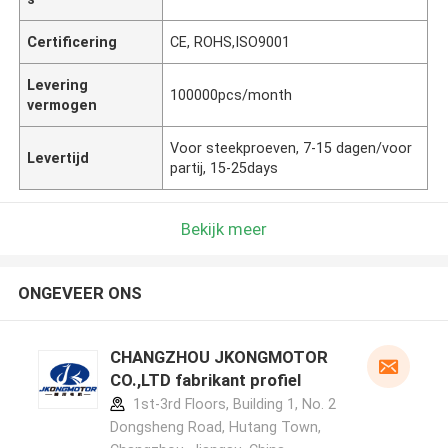
Certificering
CE, ROHS,ISO9001
Levering
100000pcs/month
vermogen
Voor steekproeven, 7-15 dagen/voor
Levertijd
partij, 15-25days
Bekijk meer
ONGEVEER ONS
CHANGZHOU JKONGMOTOR
CO.,LTD fabrikant profiel
1st-3rd Floors, Building 1, No. 2
Dongsheng Road, Hutang Town,