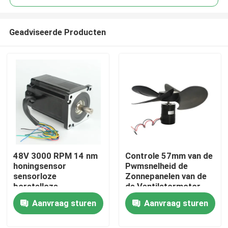
Geadviseerde Producten
48V 3000 RPM 14 nm
Controle 57mm van de
Huis
honingsensor
Pwmsnelheid de
sensorloze
Zonnepanelen van de
borstelloze
de Ventilatormotor
Producten
gelijkstroommotor
van 24vdc 15W Bldc
Aanvraag sturen
Aanvraag sturen
Ongeveer ons