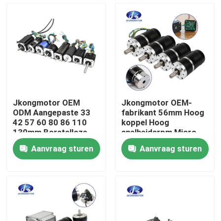
Fabrieksreis
Kwaliteitscontrole
Contacteer ons
Jkongmotor OEM
Jkongmotor OEM-
ODM Aangepaste 33
fabrikant 56mm Hoog
Verzoek om een Citaat
42 57 60 80 86 110
koppel Hoog
130mm Borstelloze
snelheidsrpm Micro
Gelijkstroommotor
Klein 12V 24V Mini
Aanvraag sturen
Aanvraag sturen
met Rem Encoder
Planetary Bldc
met een ingebouwde stapsservo-motor
Versnellingsbak
Brushless Dc Motor
Ingebouwde Driver
Met Encoder
Geïntegreerde DC-servomotor
Brushless gelijkstroom-Motor