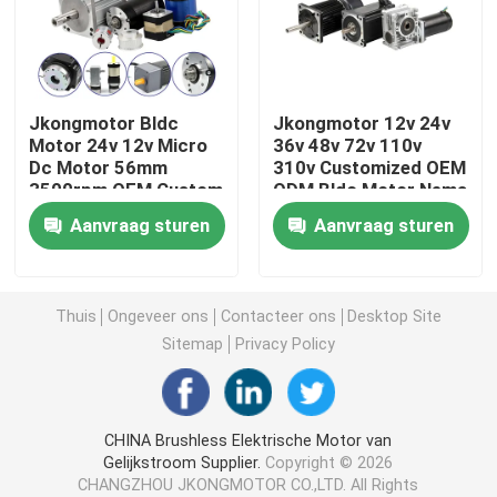
Hybride stappenmotor
Jkongmotor Bldc
Jkongmotor 12v 24v
motor met tandwiel
Motor 24v 12v Micro
36v 48v 72v 110v
Dc Motor 56mm
310v Customized OEM
3500rpm OEM Custom
ODM Bldc Motor Nema
lineaire stepper motor
Driver Encoder
17 23 34 Brushless Dc
Aanvraag sturen
Aanvraag sturen
Borstelloze motor
Motor Fabrikanten
Aangepaste stepper motor
Thuis
Ongeveer ons
Contacteer ons
Desktop Site
gesloten lijnstepper motor
Sitemap
Privacy Policy
Stepper Motor met Rem
CHINA Brushless Elektrische Motor van
Gelijkstroom Supplier.
Copyright © 2026
Brushless gelijkstroom-Motorbestuurder
CHANGZHOU JKONGMOTOR CO.,LTD. All Rights