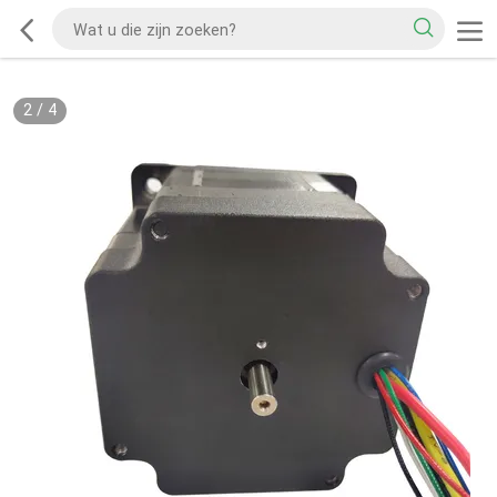
2
/
4