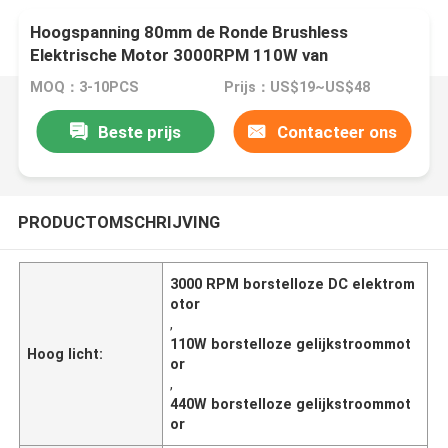
Hoogspanning 80mm de Ronde Brushless
Elektrische Motor 3000RPM 110W van
gelijkstroom - 440W met 120 Graad Elektrohoek
MOQ：3-10PCS
Prijs：US$19~US$48
kiezen Schacht uit
Beste prijs
Contacteer ons
PRODUCTOMSCHRIJVING
3000 RPM borstelloze DC elektrom
otor
,
110W borstelloze gelijkstroommot
Hoog licht:
or
,
440W borstelloze gelijkstroommot
or