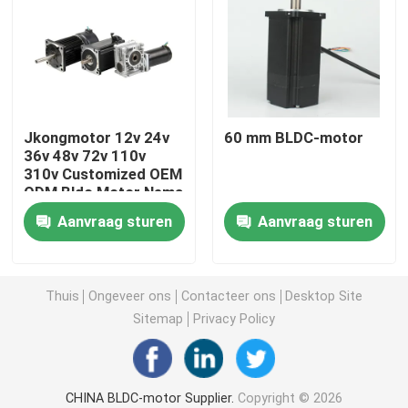
Hybride stappenmotor
motor met tandwiel
Jkongmotor 12v 24v
60 mm BLDC-motor
36v 48v 72v 110v
lineaire stepper motor
310v Customized OEM
ODM Bldc Motor Nema
17 23 34 Brushless Dc
Aangepaste stepper motor
Aanvraag sturen
Aanvraag sturen
Motor Fabrikanten
gesloten lijnstepper motor
Thuis
Ongeveer ons
Contacteer ons
Desktop Site
Sitemap
Privacy Policy
Stepper Motor met Rem
Brushless gelijkstroom-Motorbestuurder
CHINA BLDC-motor Supplier.
Copyright © 2026