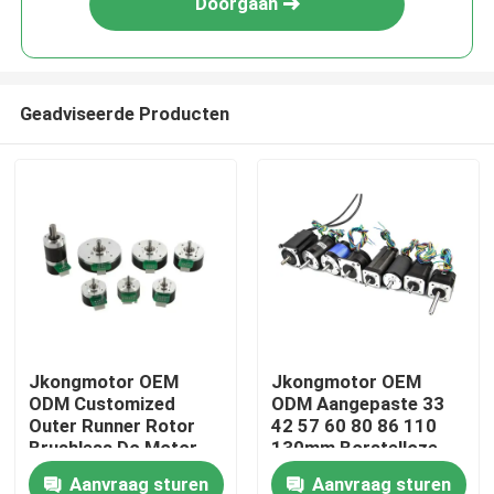
Doorgaan
Geadviseerde Producten
Huis
Jkongmotor OEM
Jkongmotor OEM
ODM Customized
ODM Aangepaste 33
Producten
Outer Runner Rotor
42 57 60 80 86 110
Brushless Dc Motor
130mm Borstelloze
met remencoder
Gelijkstroommotor
Aanvraag sturen
Aanvraag sturen
Ongeveer ons
versnellingsbak
met Rem Encoder