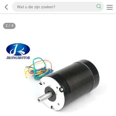
2
/
4