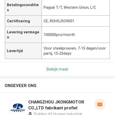
Betalingsconditie
Paypal T/T, Western Union, L/C
s
Certificering
CE, ROHS,ISO9001
Levering vermoge
100000pcs/month
n
Voor steekproeven, 7-15 dagen/voor
Levertijd
partij, 15-25days
Bekijk meer
ONGEVEER ONS
CHANGZHOU JKONGMOTOR
CO.,LTD fabrikant profiel
Building A2,Hutang Industrial