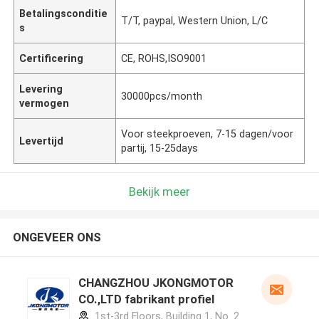
Betalingsconditie
T/T, paypal, Western Union, L/C
s
Certificering
CE, ROHS,ISO9001
Levering
30000pcs/month
vermogen
Voor steekproeven, 7-15 dagen/voor
Levertijd
partij, 15-25days
Bekijk meer
ONGEVEER ONS
CHANGZHOU JKONGMOTOR
CO.,LTD fabrikant profiel
1st-3rd Floors, Building 1, No. 2