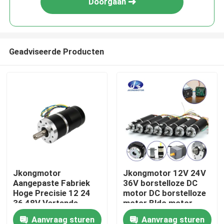
Doorgaan
Geadviseerde Producten
Huis
Jkongmotor
Jkongmotor 12V 24V
Aangepaste Fabriek
36V borstelloze DC
Producten
Hoge Precisie 12 24
motor DC borstelloze
36 48V Vertande
motor Bldc motor
Borstelloze DC-Motor
Voor 50W 100W 200W
Aanvraag sturen
Aanvraag sturen
Ongeveer ons
met Planetaire
300W 400W