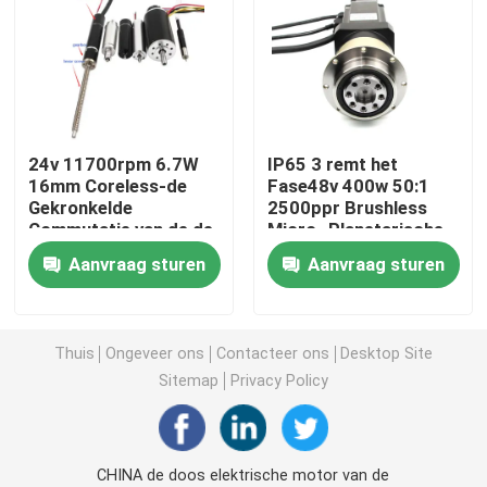
Hybride stappenmotor
motor met tandwiel
24v 11700rpm 6.7W
IP65 3 remt het
16mm Coreless-de
Fase48v 400w 50:1
lineaire stepper motor
Gekronkelde
2500ppr Brushless
Commutatie van de de
Micro- Planetarische
Micro- Motorreeks
Toestelmotor
Aangepaste stepper motor
Aanvraag sturen
Aanvraag sturen
van Bldc
gesloten lijnstepper motor
Thuis
Ongeveer ons
Contacteer ons
Desktop Site
Sitemap
Privacy Policy
Stepper Motor met Rem
Brushless gelijkstroom-Motorbestuurder
CHINA de doos elektrische motor van de