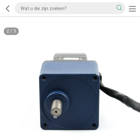
2
/
3