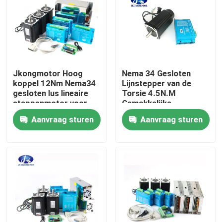
Fabrieksreis
Kwaliteitscontrole
Jkongmotor Hoog
Nema 34 Gesloten
koppel 12Nm Nema34
Lijnstepper van de
Contacteer ons
gesloten lus lineaire
Torsie 4.5N.M
stappenmotor voor
Gemakkelijke
seksmachine met
Servomotorfor van
Aanvraag sturen
Aanvraag sturen
Verzoek om een Citaat
encoder en driver
Motorsysterm Hoge
het Malenmachine
met een ingebouwde stapsservo-motor
Geïntegreerde DC-servomotor
Brushless gelijkstroom-Motor