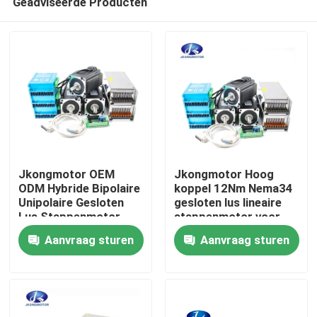
Geadviseerde Producten
Jkongmotor OEM
Jkongmotor Hoog
ODM Hybride Bipolaire
koppel 12Nm Nema34
Unipolaire Gesloten
gesloten lus lineaire
Lus Stappenmotor
stappenmotor voor
Huis
Stappen Servomotor
seksmachine met
Aanvraag sturen
Aanvraag sturen
met Versnellingsbak
encoder en driver
Rem Geïntegreerde
Producten
Driver
Ongeveer ons