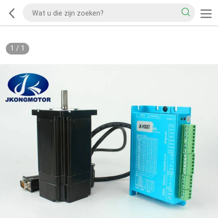
1
/
1