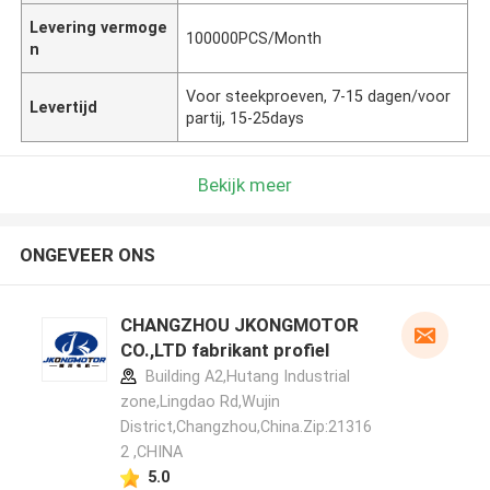
Levering vermoge
100000PCS/Month
n
Voor steekproeven, 7-15 dagen/voor
Levertijd
partij, 15-25days
Bekijk meer
ONGEVEER ONS
CHANGZHOU JKONGMOTOR
CO.,LTD fabrikant profiel
Building A2,Hutang Industrial
zone,Lingdao Rd,Wujin
District,Changzhou,China.Zip:21316
2 ,CHINA
5.0